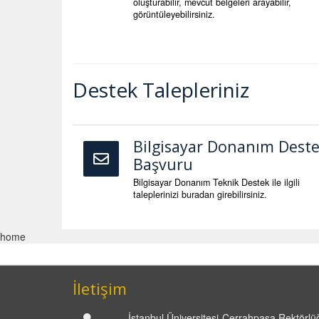
oluşturabilir, mevcut belgeleri arayabilir,
görüntüleyebilirsiniz.
Destek Talepleriniz
Bilgisayar Donanım Dest
Başvuru
Bilgisayar Donanım Teknik Destek ile ilgili
taleplerinizi buradan girebilirsiniz.
home
İletişim
İstanbul Üniversitesi-Cerrahpaşa Rektörlüğ